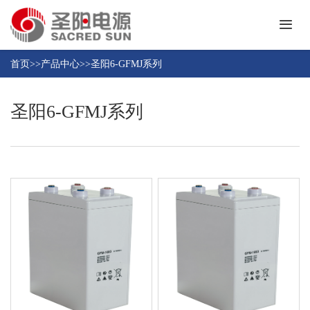
首
页
首页
>>
产品中心
>>
圣阳6-GFMJ系列
关
于
圣阳6-GFMJ系列
我
新
们
闻
中
产
心
品
中
解
心
决
方
联
案
系
我
们