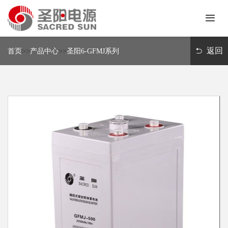
首
页
返回
首页
>>
产品中心
>>
圣阳6-GFMJ系列
关
于
我
新
们
闻
中
产
心
品
中
解
心
决
方
联
案
系
我
们