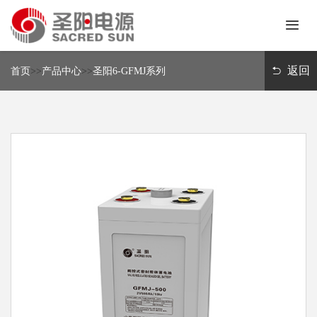
首
页
返回
首页
>>
产品中心
>>
圣阳6-GFMJ系列
关
于
我
新
们
闻
中
产
心
品
中
解
心
决
方
联
案
系
我
们