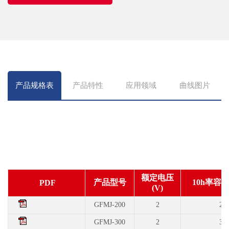
产品规格表
产品特性
应用领域
曲线图片
额定电压
产品型号
10h率容
PDF
(V)
GFMJ-200
2
20
GFMJ-300
2
30