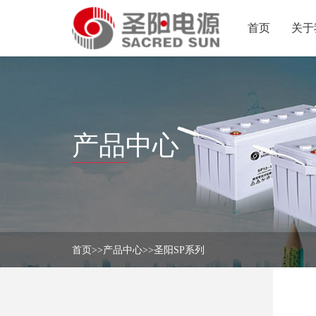
首页
关于
首
页
关
于
我
新
们
产品中心
闻
中
产
心
品
中
解
心
决
方
首页
>>
产品中心
>>
圣阳SP系列
联
案
系
我
们