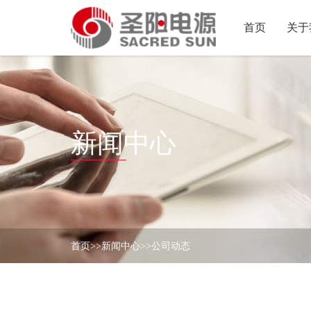
首页
关于
首
页
关
于
我
新
们
新闻中心
闻
中
产
心
品
中
解
心
决
方
首页
>>
新闻中心
>>
公司动态
联
案
系
我
们