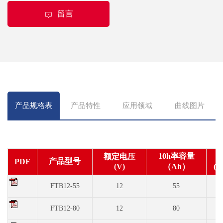
留言
产品规格表
产品特性
应用领域
曲线图片
10h率容量
额定电压
产品型号
PDF
(V)
（Ah）
(m
FTB12-55
12
55
2
FTB12-80
12
80
3