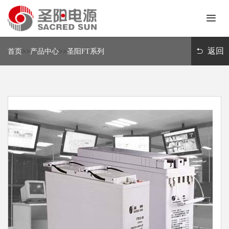
首
页
返回
首页
>>
产品中心
>>
圣阳FT系列
关
于
我
新
们
闻
中
产
心
品
中
解
心
决
方
联
案
系
我
们