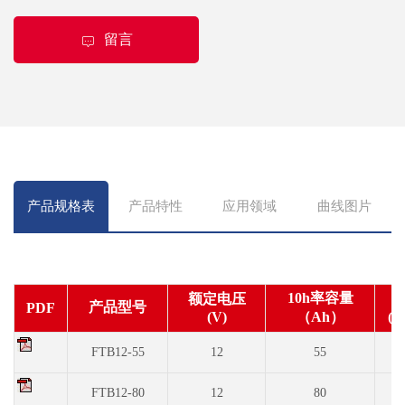
留言
产品规格表
产品特性
应用领域
曲线图片
10h率容量
额定电压
产品型号
PDF
(V)
（Ah）
(m
FTB12-55
12
55
2
FTB12-80
12
80
3