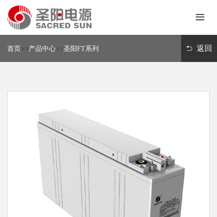
首
页
返回
首页
>>
产品中心
>>
圣阳FT系列
关
于
我
新
们
闻
中
产
心
品
中
解
心
决
方
联
案
系
我
们